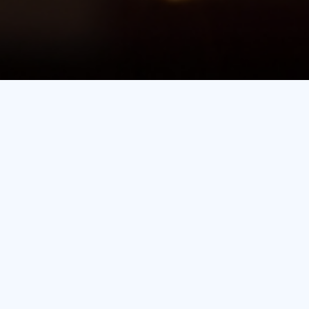
×
הרשמה
*שם
*טלפון
*אימייל
*שם משתמש