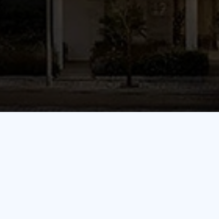
×
הרשמה
*שם
*טלפון